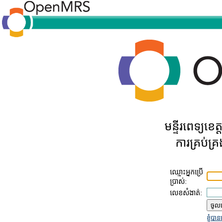
មន្ទីរពេទ្យខ
ការគ្រប់គ
ឈ្មោះអ្នកប្រើ
ប្រាស់:
លេខសំងាត់:
ខ្ញុំប